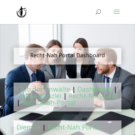
Recht-Nah Portal Dashboard
Club der Anwälte
|
Dashboard
|
Online-Kanzlei
|
Recht-Nah-Card
|
Recht-Nah-Portal
Dienste
|
Recht-Nah Portal