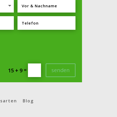
=
senden
15 + 9
sarten
Blog