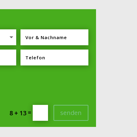
=
senden
8 + 13